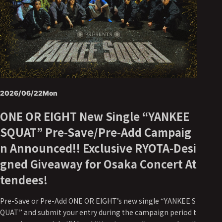
2026/06/22
Mon
ONE OR EIGHT New Single “YANKEE
SQUAT” Pre-Save/Pre-Add Campaig
n Announced!! Exclusive RYOTA-Desi
gned Giveaway for Osaka Concert At
tendees!
Pre-Save or Pre-Add ONE OR EIGHT’s new single “YANKEE S
QUAT” and submit your entry during the campaign period t