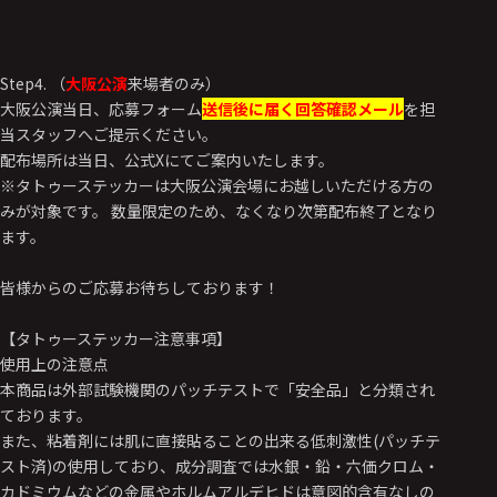
Step4. （
大阪公演
来場者のみ）
大阪公演当日、応募フォーム
送信後に届く回答確認メール
を担
当スタッフへご提示ください。
配布場所は当日、公式Xにてご案内いたします。
※タトゥーステッカーは大阪公演会場にお越しいただける方の
みが対象です。 数量限定のため、なくなり次第配布終了となり
ます。
皆様からのご応募お待ちしております！
【タトゥーステッカー注意事項】
使用上の注意点
本商品は外部試験機関のパッチテストで「安全品」と分類され
ております。
また、粘着剤には肌に直接貼ることの出来る低刺激性(パッチテ
スト済)の使用しており、成分調査では水銀・鉛・六価クロム・
カドミウムなどの金属やホルムアルデヒドは意図的含有なしの