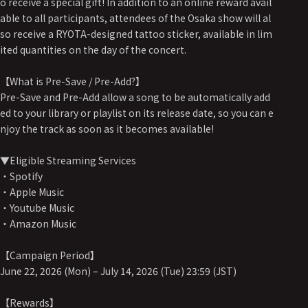
o receive a special gift! In addition to an online reward avail
able to all participants, attendees of the Osaka show will al
so receive a RYOTA-designed tattoo sticker, available in lim
ited quantities on the day of the concert.
【What is Pre-Save / Pre-Add?】
Pre-Save and Pre-Add allow a song to be automatically add
ed to your library or playlist on its release date, so you can e
njoy the track as soon as it becomes available!
▼Eligible Streaming Services
・Spotify
・Apple Music
・Youtube Music
・Amazon Music
【Campaign Period】
June 22, 2026 (Mon) – July 14, 2026 (Tue) 23:59 (JST)
【Rewards】