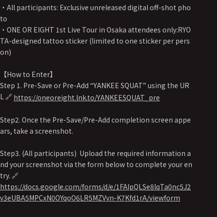
・All participants: Exclusive unreleased digital off-shot pho
to
・ONE OR EIGHT 1st Live Tour in Osaka attendees only:
RYO
TA-designed tattoo sticker (limited to one sticker per pers
on)
【How to Enter】
Step 1. Pre-Save or Pre-Add “YANKEE SQUAT” using the UR
L 🔗
https://oneoreight.lnk.to/YANKEESQUAT_pre
​ ​
Step2. Once the Pre-Save/Pre-Add completion screen appe
ars, take a screenshot.
Step3. (All participants) Upload the required information a
nd your screenshot via the form below to complete your en
try. 🔗
https://docs.google.com/forms/d/e/1FAIpQLSe8lqTa0nc5J2
v3eUBA5MPCxN0OYqoO6LR5MZVvn-K7Kfd1rA/viewform