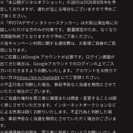
※「未公開デジタルオフショット」の送付は2026年8月中を予
定しておりますが、遅れが生じる場合もございますので予めご
了承ください。
※「RYOTAデザイン タトゥーステッカー」は大阪公演会場にお
越しいただける方のみが対象です。 数量限定のため、なくなり
次第配布終了となりますので予めご了承ください。
※当キャンペーン利用に関する通信費は、お客様ご自身のご負
担になります。
※ご応募にはGoogle アカウントが必要です。ログイン画面が
出てきた場合は、Googleアカウントでのログインの上でご入
力いただきますようお願いいたします。 アカウントをお持ちで
ない方は
にてご登録ください。
https://bit.ly/3jqGbBX
※不正行為と判断した場合、事前予告なく当選を無効とさせて
いただく場合がございます。
※ご当選の権利を第三者に譲渡または換金・変更することは固
く禁じさせていただきます。インターネットオークションなど
による売買は固くお断りいたします。不正行為と判断した場
合、事前予告なく当選を無効とさせていただく場合がございま
す。
※当選連絡の内容を、第三者に共有しないようお願いいたしま